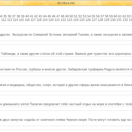
list.ribca.net
34
35
36
37
38
39
40
41
42
43
44
45
46
47
48
49
50
51
52
53
54
55
56
57
58
59
60
61
62
63
1
112
113
114
115
116
117
118
119
120
121
122
123
124
125
126
127
128
129
130
131
132
1
ругих. Экскурсии по Северной Эстонии, вечерний Таллин, а также экскурсия в запо
айланде, а также другие статьи об этой стране. Важное для туристов: все аэропорты 
тешествия по России, турбазы и многое другое. Хабаровская турфирма Радуга являетс
елигия и медицина, общество, спорт, история и другие сферы жизни описываются в блог
и домашнего уюта! Палатин предлагает тебе частный отдых на море в сентябре с тел
в двух минутах ходьбы от галечного пляжа Черного моря. Гости могут готовить еду на