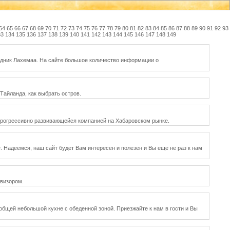
64
65
66
67
68
69
70
71
72
73
74
75
76
77
78
79
80
81
82
83
84
85
86
87
88
89
90
91
92
93
33
134
135
136
137
138
139
140
141
142
143
144
145
146
147
148
149
ведник Лахемаа. На сайте большое количество информации о
Тайланда, как выбрать остров.
я прогрессивно развивающейся компанией на Хабаровском рынке.
е. Надеемся, наш сайт будет Вам интересен и полезен и Вы еще не раз к нам
евизором.
 общей небольшой кухне с обеденной зоной. Приезжайте к нам в гости и Вы