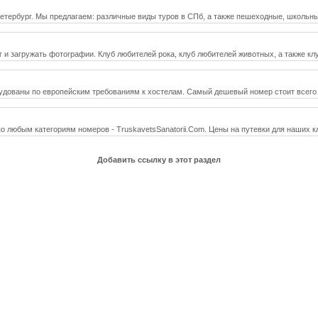
етербург. Мы предлагаем: различные виды туров в СПб, а также пешеходные, школьны
 и загружать фотографии. Клуб любителей рока, клуб любителей животных, а также кл
рудованы по европейским требованиям к хостелам. Самый дешевый номер стоит всего 3
о любым категориям номеров - TruskavetsSanatorii.Com. Цены на путевки для наших кл
Добавить ссылку в этот раздел