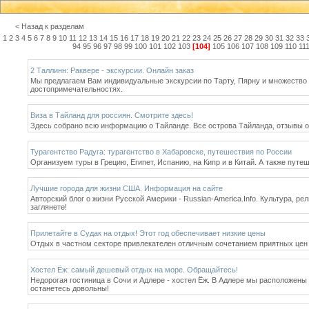
< Назад к разделам
1
2
3
4
5
6
7
8
9
10
11
12
13
14
15
16
17
18
19
20
21
22
23
24
25
26
27
28
29
30
31
32
33
94
95
96
97
98
99
100
101
102
103
[104]
105
106
107
108
109
110
11
2 Таллинн: Раквере - экскурсии. Онлайн заказ
Мы предлагаем Вам индивидуальные экскурсии по Тарту, Пярну и множество д
достопримечательностях.
Виза в Тайланд для россиян. Смотрите здесь!
Здесь собрано всю информацию о Тайланде. Все острова Тайланда, отзывы о Т
Турагентство Радуга: турагентство в Хабаровске, путешествия по России
Организуем туры в Грецию, Египет, Испанию, на Кипр и в Китай. А также пу
Лучшие города для жизни США. Информация на сайте
Авторский блог о жизни Русской Америки - Russian-America.Info. Культура, р
заглянете!
Прилетайте в Судак на отдых! Этот год обеспечивает низкие цены
Отдых в частном секторе привлекателен отличным сочетанием приятных цен 
Хостел Ёж: самый дешевый отдых на море. Обращайтесь!
Недорогая гостиница в Сочи и Адлере - хостел Ёж. В Адлере мы расположены 
останетесь довольны!